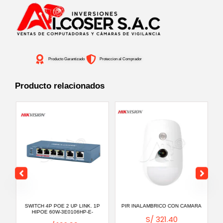
64
ZONAS.
INCLUYE
PANEL,
Producto Garantizado
Proteccion al Comprador
PIR,
MAGN
Producto relacionados
Y
PULSADOR
cantidad
OE
SWITCH 4P POE 2 UP LINK. 1P
PIR INALAMBRICO CON CAMARA
SI
HIPOE 60W-3E0106HP-E-
S/
321.40