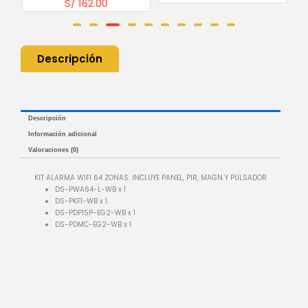
S/
162.00
Descripción
Descripción
Información adicional
Valoraciones (0)
KIT ALARMA WIFI 64 ZONAS. INCLUYE PANEL, PIR, MAGN Y PULSADOR
DS-PWA64-L-WB x 1
DS-PKF1-WB x 1
DS-PDP15P-EG2-WB x 1
DS-PDMC-EG2-WB x 1