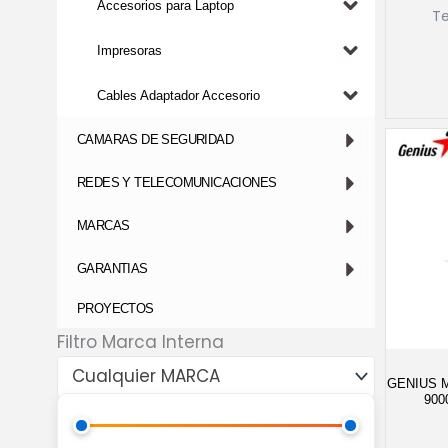
Accesorios para Laptop
T
Impresoras
Cables Adaptador Accesorio
CAMARAS DE SEGURIDAD
REDES Y TELECOMUNICACIONES
MARCAS
GARANTIAS
PROYECTOS
Filtro Marca Interna
Cualquier MARCA
GENIUS 
900
Precio
Precio
mínimo
máximo