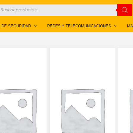
úsqueda
e
roductos
 DE SEGURIDAD
REDES Y TELECOMUNICACIONES
MA