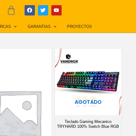
F
T
Y
Cart
a
w
o
c
i
u
e
t
t
RCAS
GARANTIAS
PROYECTOS
b
t
u
o
e
b
o
r
e
k
AGOTADO
Teclado Gaming Mecanico
TRYHARD 100% Switch Blue RGB