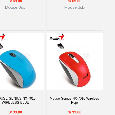
S/
69.00
S/
69.00
Mouse Usb
Mouse Usb
USE GENIUS NX-7010
Mouse Genius NX-7010 Wireless
WIRELESS BLUE
Rojo
S/
39.00
S/
39.00