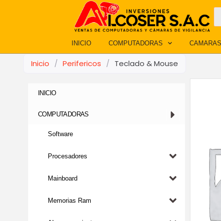
Ir
B
d
al
p
contenido
INICIO
COMPUTADORAS
CAMARAS
Inicio
/
Perifericos
/
Teclado & Mouse
INICIO
COMPUTADORAS
Software
Procesadores
Mainboard
Memorias Ram