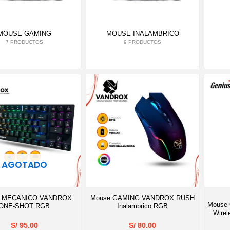
MOUSE GAMING
MOUSE INALAMBRICO
7 PRODUCTOS
9 PRODUCTOS
AGOTADO
do MECANICO VANDROX
Mouse GAMING VANDROX RUSH
Mouse 
ONE-SHOT RGB
Inalambrico RGB
Wirel
S/
95.00
S/
80.00