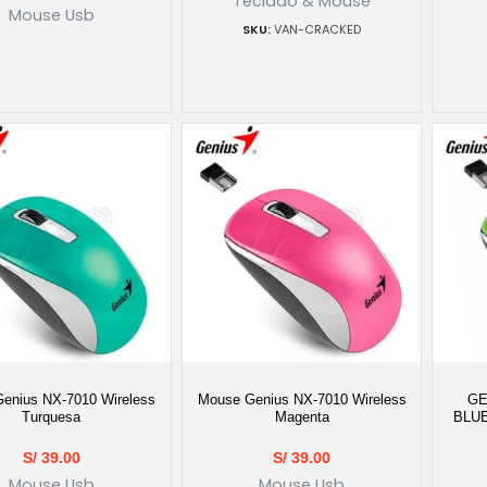
Teclado & Mouse
Mouse Usb
VAN-CRACKED
enius NX-7010 Wireless
Mouse Genius NX-7010 Wireless
GE
Turquesa
Magenta
BLU
S/
39.00
S/
39.00
Mouse Usb
Mouse Usb