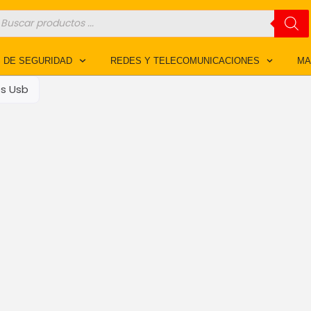
úsqueda
e
roductos
 DE SEGURIDAD
REDES Y TELECOMUNICACIONES
MA
s Usb