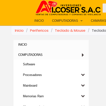
Ir
B
d
al
p
contenido
INICIO
COMPUTADORAS
CAMARAS
Inicio
/
Perifericos
/
Teclado & Mouse
/
Teclado
INICIO
COMPUTADORAS
Software
Procesadores
Mainboard
Memorias Ram