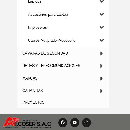
Laptops
Accesorios para Laptop
Impresoras
Cables Adaptador Accesorio
CAMARAS DE SEGURIDAD
REDES Y TELECOMUNICACIONES
MARCAS
GARANTIAS
PROYECTOS
F
Y
I
a
o
n
c
u
s