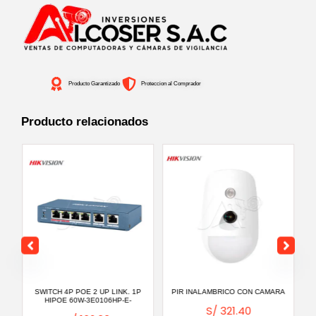
INALAMBRICO
(2)
cantidad
Producto Garantizado
Proteccion al Comprador
Producto relacionados
OE
SWITCH 4P POE 2 UP LINK. 1P
PIR INALAMBRICO CON CAMARA
SI
HIPOE 60W-3E0106HP-E-
S/
321.40