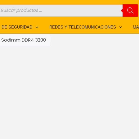
úsqueda
e
roductos
 DE SEGURIDAD
REDES Y TELECOMUNICACIONES
MA
Sodimm DDR4 3200