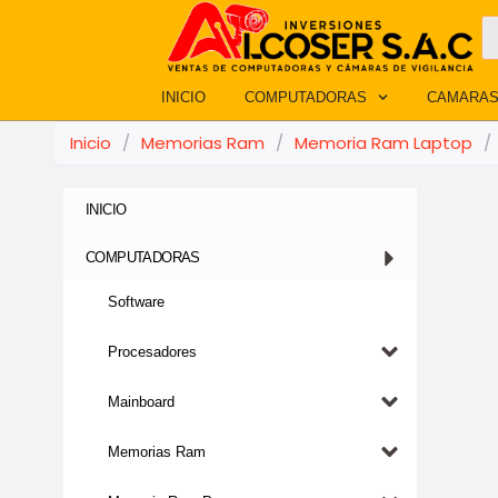
Ir
B
d
al
p
contenido
INICIO
COMPUTADORAS
CAMARAS
Inicio
/
Memorias Ram
/
Memoria Ram Laptop
/
INICIO
COMPUTADORAS
Software
Procesadores
Mainboard
Memorias Ram