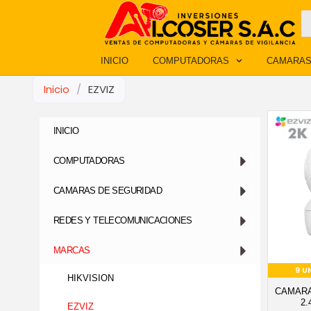
Ir
B
d
al
p
contenido
INICIO
COMPUTADORAS
CAMARAS
Inicio
/
EZVIZ
INICIO
COMPUTADORAS
CAMARAS DE SEGURIDAD
REDES Y TELECOMUNICACIONES
MARCAS
9 U
HIKVISION
CAMARA
2
EZVIZ