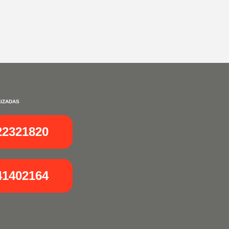
IZADAS
22321820
41402164