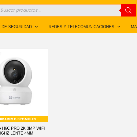
úsqueda
e
roductos
 DE SEGURIDAD
REDES Y TELECOMUNICACIONES
MA
NIDADES DISPONIBLES
 H6C PRO 2K 3MP WIFI
.4GHZ LENTE 4MM