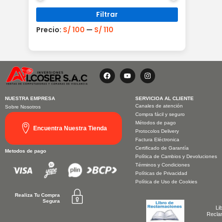
mínimo
máximo
Filtrar
Precio:
S/ 100
—
S/ 110
F
Y
I
a
o
n
c
u
s
e
t
t
b
u
a
NUESTRA EMPRESA
SERVICIOA AL CLIENTE
o
b
g
Canales de atención
Sobre Nosotros
o
e
r
Compra fácil y seguro
k
a
Métodos de pago
m
Encuentra Nuestra Tienda
Protocolos Delivery
Factura Eléctronica
Certificado de Garantía
Metodos de pago
Política de Cambios y Devoluciones
Términos y Condiciones
Políticas de Privacidad
Política de Uso de Cookies
Realiza Tu Compra
Segura
Li
Recla