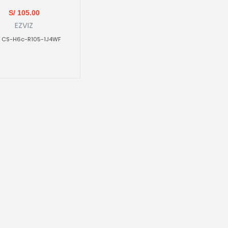
S/
105.00
EZVIZ
CS-H6c-R105-1J4WF