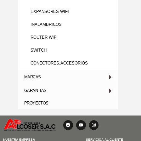
EXPANSORES WIFI
INALAMBRICOS
ROUTER WIFI
SWITCH
CONECTORES,ACCESORIOS
MARCAS
GARANTIAS
PROYECTOS
F
Y
I
a
o
n
c
u
s
e
t
t
b
u
a
NUESTRA EMPRESA
SERVICIOA AL CLIENTE