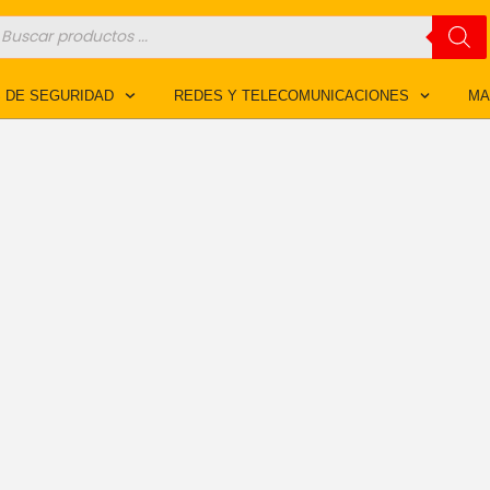
úsqueda
e
roductos
 DE SEGURIDAD
REDES Y TELECOMUNICACIONES
MA