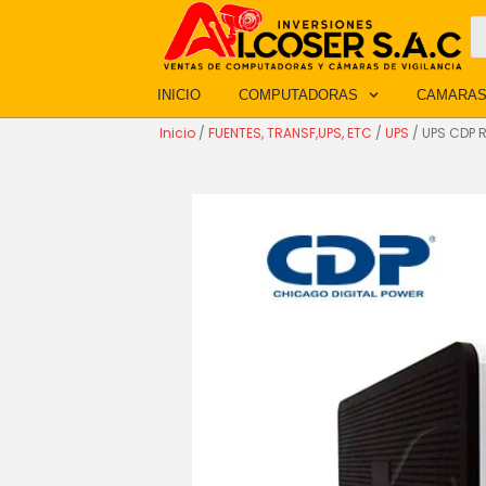
Ir
B
d
al
p
contenido
INICIO
COMPUTADORAS
CAMARAS
Inicio
/
FUENTES, TRANSF,UPS, ETC
/
UPS
/ UPS CDP 