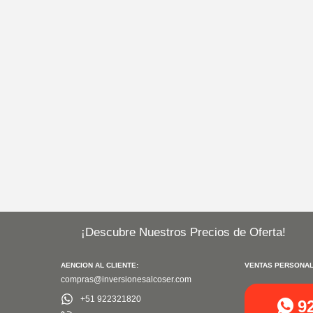
¡Descubre Nuestros Precios de Oferta!
AENCION AL CLIENTE:
VENTAS PERSONAL
compras@inversionesalcoser.com
+51 922321820
9