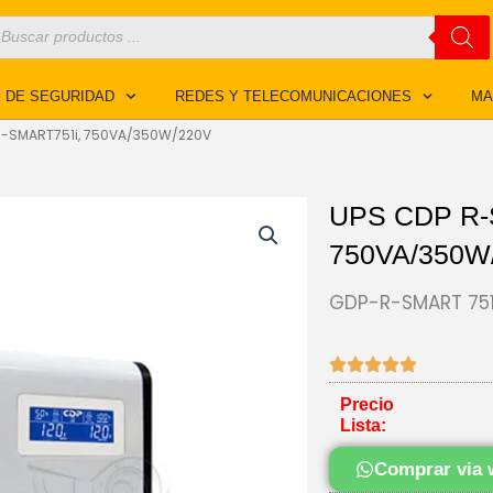
úsqueda
e
roductos
 DE SEGURIDAD
REDES Y TELECOMUNICACIONES
MA
R-SMART751i, 750VA/350W/220V
UPS CDP R-
750VA/350W
GDP-R-SMART 751
Precio
Lista:
Comprar via 