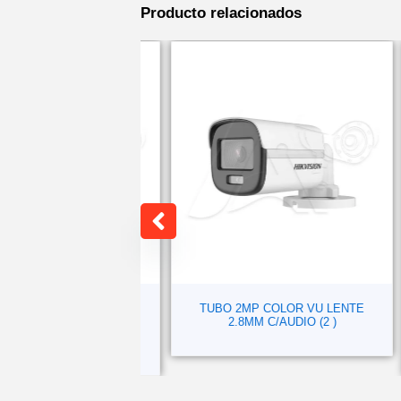
Producto relacionados
. IR 5MP LENTE
TUBO 2MP COLOR VU LENTE
.8MM 20M
2.8MM C/AUDIO (2 )
/
112.40