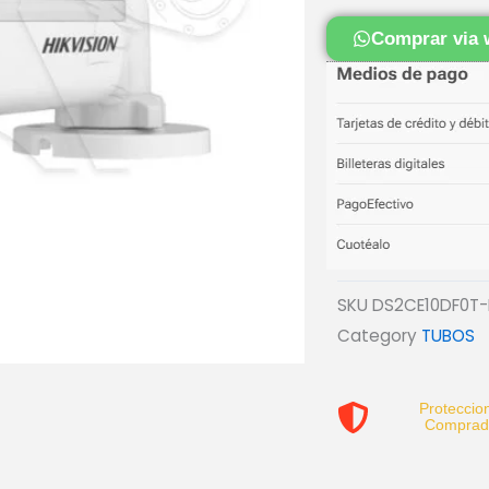
COLOR
Comprar via 
VU
LENTE
2.8MM
(2)
cantidad
SKU
DS2CE10DF0T-
Category
TUBOS
Proteccion
Comprad