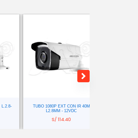
-
TUBO 1080P EXT CON IR 40M
TUBO 1080P EXT 
L2.8MM - 12VDC
L2.8MM Y AUDIO
S/
114.40
S/
89.2