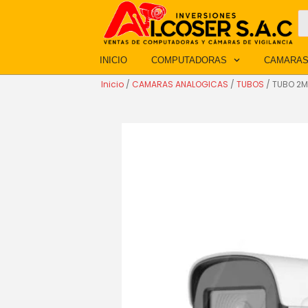
Ir
B
d
al
p
contenido
INICIO
COMPUTADORAS
CAMARAS
Inicio
/
CAMARAS ANALOGICAS
/
TUBOS
/ TUBO 2M