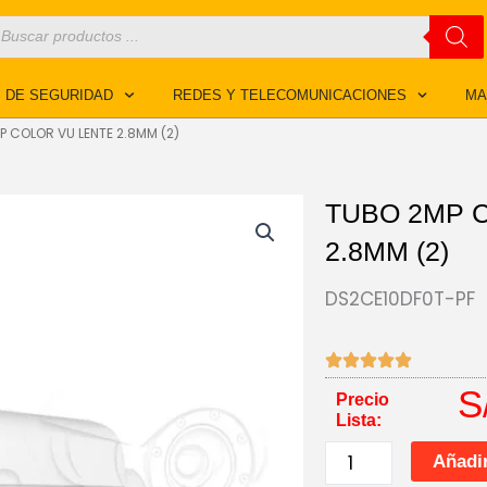
úsqueda
e
roductos
 DE SEGURIDAD
REDES Y TELECOMUNICACIONES
MA
P COLOR VU LENTE 2.8MM (2)
TUBO 2MP 
2.8MM (2)
DS2CE10DF0T-PF
S
Precio
Lista:
TUBO
Añadir
2MP