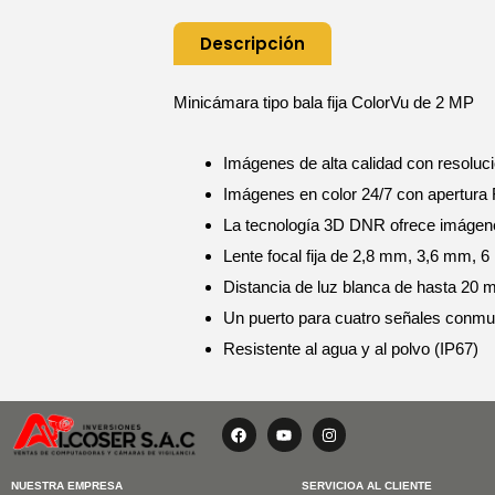
Descripción
Minicámara tipo bala fija ColorVu de 2 MP
Imágenes de alta calidad con resoluc
Imágenes en color 24/7 con apertura 
La tecnología 3D DNR ofrece imágenes
Lente focal fija de 2,8 mm, 3,6 mm, 
Distancia de luz blanca de hasta 20 
Un puerto para cuatro señales conm
Resistente al agua y al polvo (IP67)
F
Y
I
a
o
n
c
u
s
e
t
t
b
u
a
NUESTRA EMPRESA
SERVICIOA AL CLIENTE