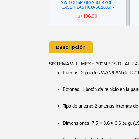
CI WIFI 150MBPS
SWITCH 5P GIGABIT 4POE.
CON 1 ANTENA-
CASE PLASTICO-SG1005P-
N781ND-
S/
196.80
S/
41.05
Descripción
SISTEMA WIFI MESH 300MBPS DUAL 2.4-
Puertos: 2 puertos WAN/LAN de 10/10
Botones: 1 botón de reinicio en la parte
Tipo de antena: 2 antenas internas d
Dimensiones: 7,5 × 3,6 × 3,6 pulg. (