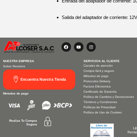
Entrada del adaptador de corriente: 
Salida del adaptador de corriente: 12
F
Y
I
a
o
n
c
u
s
e
t
t
b
u
a
NUESTRA EMPRESA
SERVICIOA AL CLIENTE
o
b
g
Canales de atención
Sobre Nosotros
o
e
r
Compra fácil y seguro
k
a
Métodos de pago
m
Encuentra Nuestra Tienda
Protocolos Delivery
Factura Eléctronica
Certificado de Garantía
Metodos de pago
Política de Cambios y Devoluciones
Términos y Condiciones
Políticas de Privacidad
Política de Uso de Cookies
Realiza Tu Compra
Segura
Li
Recla