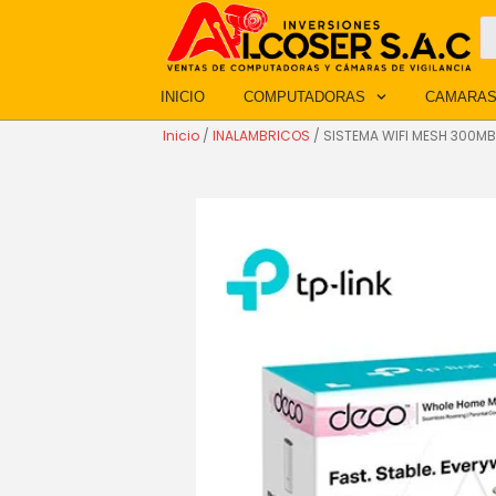
Ir
B
d
al
p
contenido
INICIO
COMPUTADORAS
CAMARAS
Inicio
/
INALAMBRICOS
/ SISTEMA WIFI MESH 300MB