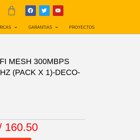
F
T
Y
Cart
a
w
o
c
i
u
e
t
t
RCAS
GARANTIAS
PROYECTOS
b
t
u
o
e
b
o
r
e
k
FI MESH 300MBPS
HZ (PACK X 1)-DECO-
/
160.50