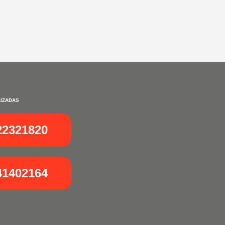
IZADAS
22321820
41402164