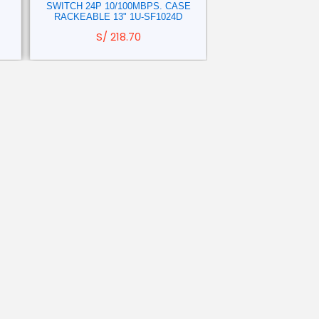
SWITCH 24P 10/100MBPS. CASE
SWITCH 6P 10/100
RACKEABLE 13" 1U-SF1024D
+SF100
S/
218.70
S/
196.