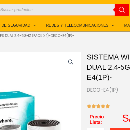
úsqueda
e
roductos
 DE SEGURIDAD
REDES Y TELECOMUNICACIONES
MA
PS DUAL 2.4-5GHZ (PACK X 1)-DECO-E4(1P)-
SISTEMA WI
DUAL 2.4-5G
E4(1P)-
DECO-E4(1P)
S
Precio
Lista: