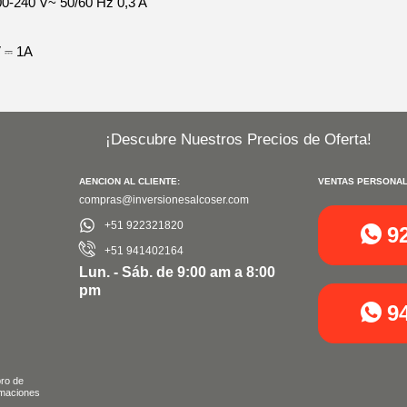
100-240 V~ 50/60 Hz 0,3 A
V ⎓ 1A
¡Descubre Nuestros Precios de Oferta!
AENCION AL CLIENTE:
VENTAS PERSONAL
compras@inversionesalcoser.com
+51 922321820
9
+51 941402164
Lun. - Sáb. de 9:00 am a 8:00
pm
9
bro de
maciones