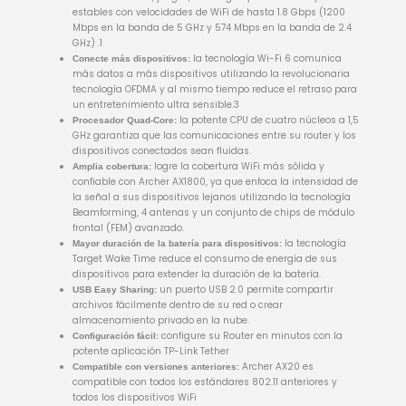
estables con velocidades de WiFi de hasta 1.8 Gbps (1200
Mbps en la banda de 5 GHz y 574 Mbps en la banda de 2.4
GHz) .1
la tecnología Wi-Fi 6 comunica
Conecte más dispositivos:
más datos a más dispositivos utilizando la revolucionaria
tecnología OFDMA y al mismo tiempo reduce el retraso para
un entretenimiento ultra sensible.3
la potente CPU de cuatro núcleos a 1,5
Procesador Quad-Core:
GHz garantiza que las comunicaciones entre su router y los
dispositivos conectados sean fluidas.
logre la cobertura WiFi más sólida y
Amplia cobertura:
confiable con Archer AX1800, ya que enfoca la intensidad de
la señal a sus dispositivos lejanos utilizando la tecnología
Beamforming, 4 antenas y un conjunto de chips de módulo
frontal (FEM) avanzado.
la tecnología
Mayor duración de la batería para dispositivos:
Target Wake Time reduce el consumo de energía de sus
dispositivos para extender la duración de la batería.
un puerto USB 2.0 permite compartir
USB Easy Sharing:
archivos fácilmente dentro de su red o crear
almacenamiento privado en la nube.
configure su Router en minutos con la
Configuración fácil:
potente aplicación TP-Link Tether
Archer AX20 es
Compatible con versiones anteriores:
compatible con todos los estándares 802.11 anteriores y
todos los dispositivos WiFi