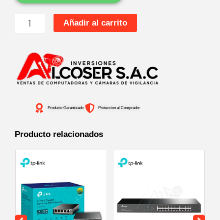
ROUTER
Añadir al carrito
AX1800
WI
FI
6-
ARCHER-
AX20-
Producto Garantizado
Proteccion al Comprador
cantidad
Producto relacionados