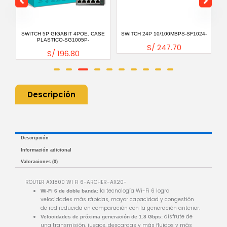
GHZ
SWITCH 5P GIGABIT 4POE. CASE
SWITCH 24P 10/100MBPS-SF1024-
PLASTICO-SG1005P-
S/
247.70
S/
196.80
Descripción
Descripción
Información adicional
Valoraciones (0)
ROUTER AX1800 WI FI 6-ARCHER-AX20-
la tecnología Wi-Fi 6 logra
Wi-Fi 6 de doble banda:
velocidades más rápidas, mayor capacidad y congestión
de red reducida en comparación con la generación anterior.
disfrute de
Velocidades de próxima generación de 1.8 Gbps:
una transmisión, juegos, descargas y más fluidos y más