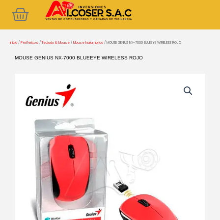
Ir
Cart
al
contenido
Inicio
/
Perifericos
/
Teclado & Mouse
/
Mouse Inalambrico
/ MOUSE GENIUS NX-7000 BLUEEYE WIRELESS ROJO
MOUSE GENIUS NX-7000 BLUEEYE WIRELESS ROJO