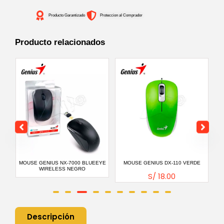
Producto Garantizado
Proteccion al Comprador
Producto relacionados
EYE
MOUSE GENIUS NX-7000 BLUEEYE
MOUSE GENIUS DX-110 VERDE
WIRELESS NEGRO
S/
18.00
Descripción