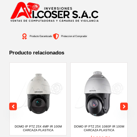
P/INTERIOR
4MP
LENTE
2.8-
Producto Garantizado
Proteccion al Comprador
12MM
cantidad
Producto relacionados
TA
DOMO IP PTZ 25X 4MP IR 100M
DOMO IP PTZ 25X 1080P IR 100M
DO
CARCAZA PLASTICA
CARCAZA PLASTICA