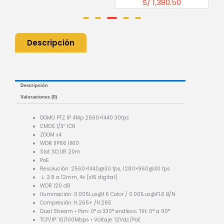
S/
1,380.50
Descripción
Descripción
Valoraciones (0)
DOMO PTZ IP 4Mp 2560×1440 30fps
CMOS 1/3″ ICR
ZOOM x4
WDR |IP66 |IK10
Slot SD |IR 20m
PoE.
Resolución: 2560×1440@30 fps, 1280×960@30 fps
L: 2.8 a 12mm, 4x (x16 digital)
WDR 120 dB
Iluminación: 0.005Lux@1.6 Color / 0.001Lux@F1.6 B/N
Compresión: H.265+ /H.265
Dual Stream • Pan: 0° a 330° endless; Tilt: 0° a 90°
TCP/IP: 10/100Mbps • Voltaje: 12Vdc/PoE