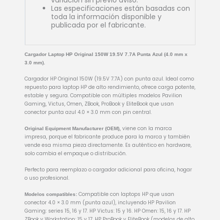
variación sin previo aviso.
Las especificaciones están basadas con
toda la información disponible y
publicada por el fabricante.
Cargador Laptop HP Original 150W 19.5V 7.7A Punta Azul (4.0 mm x
3.0 mm).
Cargador HP Original 150W (19.5V 7.7A) con punta azul. Ideal como
repuesto para laptop HP de alto rendimiento, ofrece carga potente,
estable y segura. Compatible con múltiples modelos Pavilion
Gaming, Victus, Omen, ZBook, ProBook y EliteBook que usan
conector punta azul 4.0 × 3.0 mm con pin central.
viene con la marca
Original Equipment Manufacturer (OEM),
impresa, porque el fabricante produce para la marca y también
vende esa misma pieza directamente. Es auténtico en hardware,
solo cambia el empaque o distribución.
Perfecto para reemplazo o cargador adicional para oficina, hogar
o uso profesional.
Compatible con laptops HP que usan
Modelos compatibles:
conector 4.0 × 3.0 mm (punta azul), incluyendo HP Pavilion
Gaming: series 15, 16 y 17. HP Victus: 15 y 16. HP Omen: 15, 16 y 17. HP
ZBook y Workstation: 15 y 17. HP ProBook y EliteBook (modelos de alto