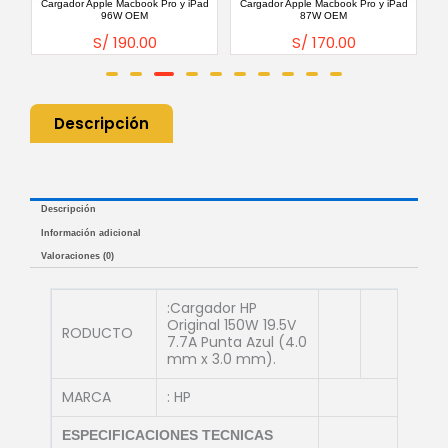
.42a
Cargador Apple Macbook Pro y iPad
Cargador Apple Macbook Pro y iPad
C
96W OEM
87W OEM
S/
190.00
S/
170.00
Descripción
Descripción
Información adicional
Valoraciones (0)
:Cargador HP
Original 150W 19.5V
RODUCTO
7.7A Punta Azul (4.0
mm x 3.0 mm).
MARCA
: HP
ESPECIFICACIONES TECNICAS