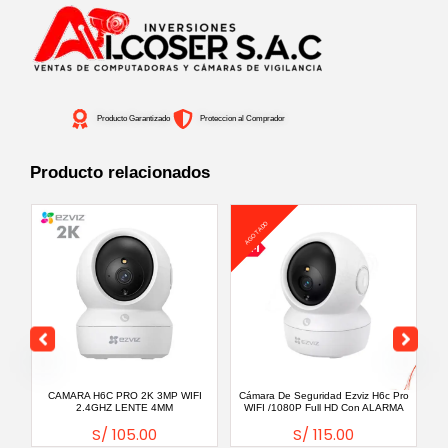
EXT
2MP
1080P
WIFI
Producto Garantizado
Proteccion al Comprador
2.4GHZ.
LENTE
Producto relacionados
2.8MM
cantidad
AGOTADO
or
CAMARA H6C PRO 2K 3MP WIFI
Cámara De Seguridad Ezviz H6c Pro
2.4GHZ LENTE 4MM
WIFI /1080P Full HD Con ALARMA
E
S/
105.00
S/
115.00