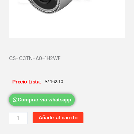
CS-C3TN-A0-1H2WF
Precio Lista:
S/
162.10
Comprar via whatsapp
C3TN
Añadir al carrito
CAM
IP