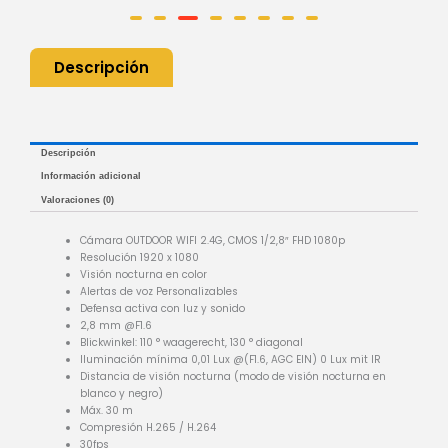
Descripción
Descripción
Información adicional
Valoraciones (0)
Cámara OUTDOOR WIFI 2.4G, CMOS 1/2,8″ FHD 1080p
Resolución 1920 x 1080
Visión nocturna en color
Alertas de voz Personalizables
Defensa activa con luz y sonido
2,8 mm @F1.6
Blickwinkel: 110 ° waagerecht, 130 ° diagonal
Iluminación mínima 0,01 Lux @(F1.6, AGC EIN) 0 Lux mit IR
Distancia de visión nocturna (modo de visión nocturna en
blanco y negro)
Máx. 30 m
Compresión H.265 / H.264
30fps