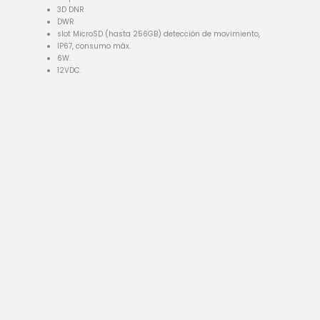
3D DNR
DWR
slot MicroSD (hasta 256GB) detección de movimiento,
IP67, consumo máx.
6W.
12VDC.