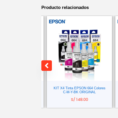
Producto relacionados
a EPSON 504 Colores
KIT X4 Tinta EPSON 664 Colores
-BK ORIGINAL
C-M-Y-BK ORIGINAL
/
158.00
S/
148.00