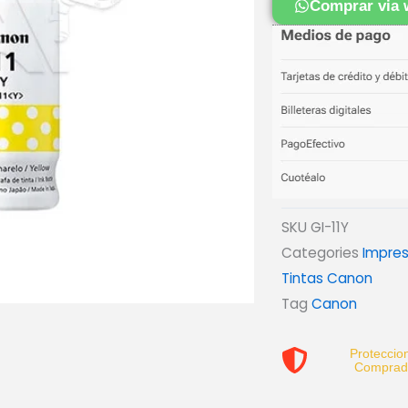
Comprar via 
11Y
P/
G2160/
G3160
YELLOW
cantidad
SKU
GI-11Y
Categories
Impre
Tintas Canon
Tag
Canon
Proteccion
Comprad