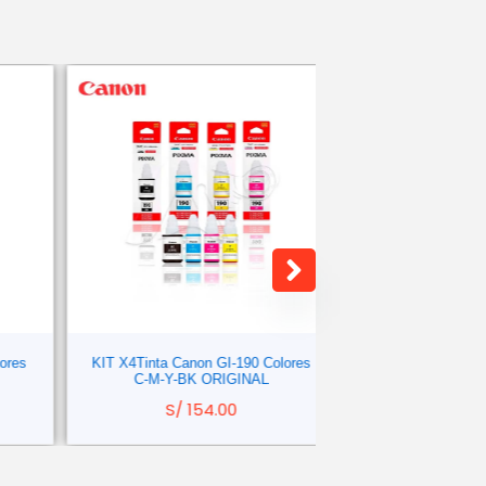
s
KIT X4Tinta Canon GI-190 Colores
C-M-Y-BK ORIGINAL
TINTA CANON GI-11
G3160 C
S/
154.00
S/
45.0