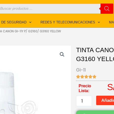
úsqueda
e
roductos
 DE SEGURIDAD
REDES Y TELECOMUNICACIONES
MA
TA CANON GI-11Y P/ G2160/ G3160 YELLOW
TINTA CANON
G3160 YEL
Gi-11
S
Precio
Lista:
TINTA
Añadir
CANON
GI-