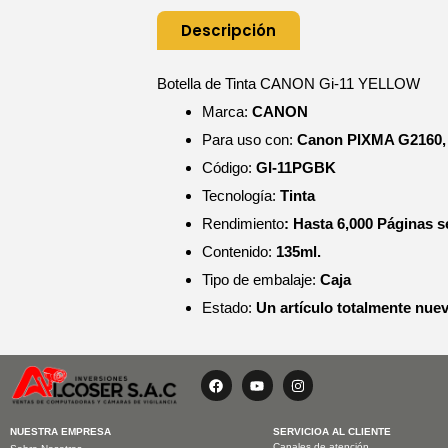
Descripción
Botella de Tinta CANON Gi-11 YELLOW
Marca:
CANON
Para uso con:
Canon
PIXMA G2160,
Código:
GI-11PGBK
Tecnología:
Tinta
Rendimiento
: Hasta 6,000 Páginas 
Contenido:
135ml.
Tipo de embalaje:
Caja
Estado:
Un artículo totalmente nuevo
F
Y
I
a
o
n
c
u
s
e
t
t
b
u
a
NUESTRA EMPRESA
SERVICIOA AL CLIENTE
o
b
g
Canales de atención