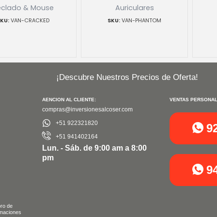
eclado & Mouse
Auriculares
VAN-CRACKED
VAN-PHANTOM
¡Descubre Nuestros Precios de Oferta!
AENCION AL CLIENTE:
VENTAS PERSONAL
compras@inversionesalcoser.com
+51 922321820
9
+51 941402164
Lun. - Sáb. de 9:00 am a 8:00
pm
9
bro de
maciones