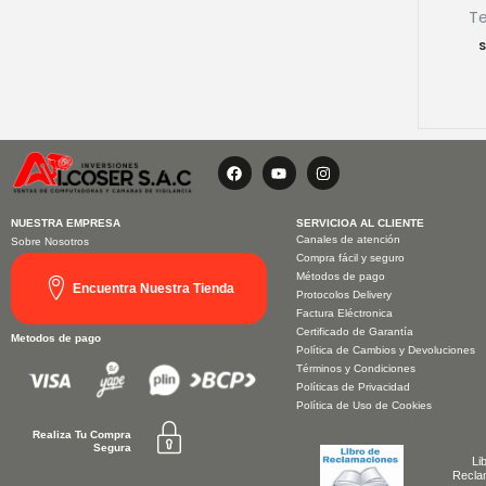
T
F
Y
I
a
o
n
c
u
s
e
t
t
b
u
a
NUESTRA EMPRESA
SERVICIOA AL CLIENTE
o
b
g
Canales de atención
Sobre Nosotros
o
e
r
Compra fácil y seguro
k
a
Métodos de pago
m
Encuentra Nuestra Tienda
Protocolos Delivery
Factura Eléctronica
Certificado de Garantía
Metodos de pago
Política de Cambios y Devoluciones
Términos y Condiciones
Políticas de Privacidad
Política de Uso de Cookies
Realiza Tu Compra
Segura
Li
Recla