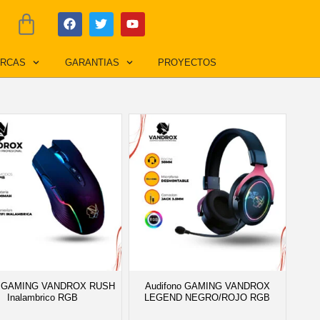
F
T
Y
Cart
a
w
o
c
i
u
e
t
t
RCAS
GARANTIAS
PROYECTOS
b
t
u
o
e
b
o
r
e
k
 GAMING VANDROX RUSH
Audifono GAMING VANDROX
Inalambrico RGB
LEGEND NEGRO/ROJO RGB