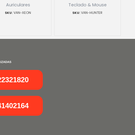
Auriculares
Teclado & Mouse
VAN-XEON
VAN-HUNTER
IZADAS
22321820
41402164