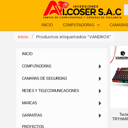
Ir
B
d
al
p
contenido
INICIO
COMPUTADORAS
CAMARAS
Inicio
/
Productos etiquetados “VANDROX”
INICIO
COMPUTADORAS
CAMARAS DE SEGURIDAD
REDES Y TELECOMUNICACIONES
MARCAS
Tecl
GARANTIAS
TRYHARD
PROYECTOS