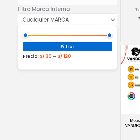
Filtro Marca Interna
T
Cualquier MARCA
Precio
Precio
mínimo
máximo
Filtrar
Precio:
S/ 30
—
S/ 120
Mou
VANDRO