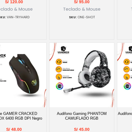
S/
120.00
S/
95.00
eclado & Mouse
Teclado & Mouse
VAN-TRYHARD
ONE-SHOT
se GAMER CRACKED
Audifono Gaming PHANTOM
Audifo
X 6400 RGB DPI Negro
CAMUFLADO RGB
S/
48.00
S/
45.00