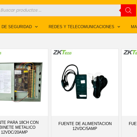
úsqueda
e
roductos
 DE SEGURIDAD
REDES Y TELECOMUNICACIONES
MA
TE PARA 18CH CON
FUENTE DE ALIMENTACION
FUE
BINETE METALICO
12VDC/5AMP
12VDC/20AMP