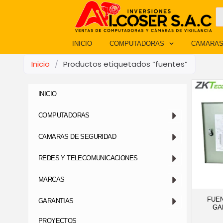
Ir
B
d
al
p
contenido
INICIO
COMPUTADORAS
CAMARAS
Inicio
/
Productos etiquetados “fuentes”
INICIO
COMPUTADORAS
CAMARAS DE SEGURIDAD
REDES Y TELECOMUNICACIONES
MARCAS
FUEN
GARANTIAS
GA
PROYECTOS