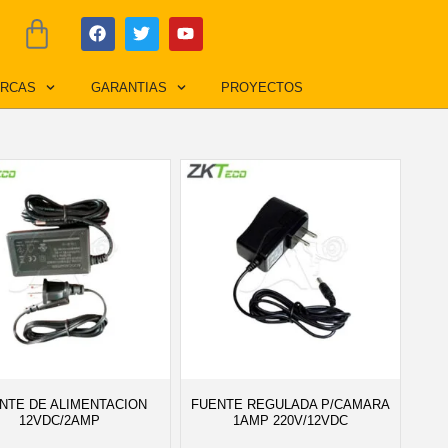
F
T
Y
Cart
a
w
o
c
i
u
e
t
t
RCAS
GARANTIAS
PROYECTOS
b
t
u
o
e
b
o
r
e
k
NTE DE ALIMENTACION
FUENTE REGULADA P/CAMARA
12VDC/2AMP
1AMP 220V/12VDC