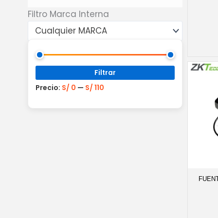
Filtro Marca Interna
Cualquier MARCA
Precio
Precio
mínimo
máximo
Filtrar
Precio:
S/ 0
—
S/ 110
FUENT