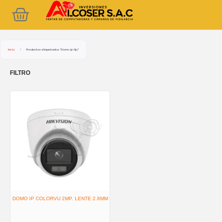
Ir
Cart
al
contenido
Inicio
/
Productos etiquetados “Domo ip fijo”
FILTRO
DOMO IP COLORVU 2MP. LENTE 2.8MM