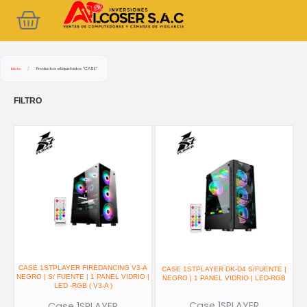
Ir
Cart
al
contenido
Inicio
/
Productos etiquetados “CASE”
FILTRO
CASE 1STPLAYER FIREDANCING V3-A
CASE 1STPLAYER DK-D4 S/FUENTE |
NEGRO | S/ FUENTE | 1 PANEL VIDRIO |
NEGRO | 1 PANEL VIDRIO | LED-RGB
LED -RGB ( V3-A )
Case 1SPLAYER
Case 1SPLAYER